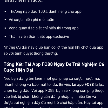
lần đầu, sẽ nhận được:
Thưởng nạp đầu 100% dành riêng cho app
Vé cược miễn phí mỗi tuần
Vòng quay đặc biệt chỉ hiển thị trong app
Thành viên thân thiết app-exclusive
Những ưu đãi này giúp bạn có lợi thế hơn khi chơi qua app
so với trình duyệt thông thường.
Tổng Kết: Tải App FO88 Ngay Để Trải Nghiệm Cá
Cược Hiện Đại
Nếu bạn đang tìm kiếm một giải pháp cá cược mượt mà,
nhanh chóng và bảo mật tối đa, thì việc
tải app FO88
là lựa
chọn hàng đầu. Với app FO88, bạn sẽ không còn phụ thuộc
vào link bị chặn, không cần đăng nhập lại nhiều lần và
được trải nghiệm đầy đủ mọi trò chơi hấp dẫn. Hãy tải app