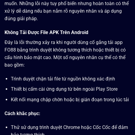
muốn. Những lỗi này tuy phổ biến nhưng hoàn toàn có thể
xử lý dễ dàng nếu bạn nắm rõ nguyên nhân và áp dụng
đúng giải pháp.
Không Tải Được File APK Trên Android
Đây là lỗi thường xảy ra khi người dùng cố gắng tải app
FO88 bằng trình duyệt không tương thích hoặc thiết bị có
cấu hình bảo mật cao. Một số nguyên nhân cụ thể có thể
bao gồm:
Trình duyệt chặn tải file từ nguồn không xác định
Thiết bị cấm cài ứng dụng từ bên ngoài Play Store
Kết nối mạng chập chờn hoặc bị gián đoạn trong lúc tải
Cách khắc phục:
Thử sử dụng trình duyệt Chrome hoặc Cốc Cốc để đảm
bảo tương thích