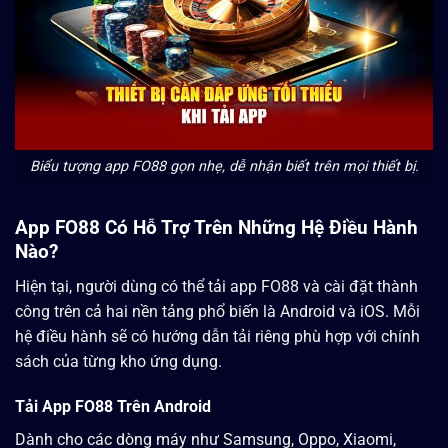
Biểu tượng app FO88 gọn nhẹ, dễ nhận biết trên mọi thiết bị.
App FO88 Có Hỗ Trợ Trên Những Hệ Điều Hành
Nào?
Hiện tại, người dùng có thể tải app FO88 và cài đặt thành
công trên cả hai nền tảng phổ biến là Android và iOS. Mỗi
hệ điều hành sẽ có hướng dẫn tải riêng phù hợp với chính
sách của từng kho ứng dụng.
Tải App FO88 Trên Android
Dành cho các dòng máy như Samsung, Oppo, Xiaomi,