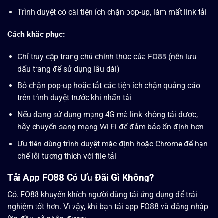
Trình duyệt có cài tiện ích chặn pop-up, làm mất link tải
Cách khắc phục:
Chỉ truy cập trang chủ chính thức của FO88 (nên lưu
dấu trang để sử dụng lâu dài)
Bỏ chặn pop-up hoặc tắt các tiện ích chặn quảng cáo
trên trình duyệt trước khi nhấn tải
Nếu đang sử dụng mạng 4G mà link không tải được,
hãy chuyển sang mạng Wi-Fi để đảm bảo ổn định hơn
Ưu tiên dùng trình duyệt mặc định hoặc Chrome để hạn
chế lỗi tương thích với file tải
Tải App FO88 Có Ưu Đãi Gì Không?
Có. FO88 khuyến khích người dùng tải ứng dụng để trải
nghiệm tốt hơn. Vì vậy, khi bạn tải app FO88 và đăng nhập