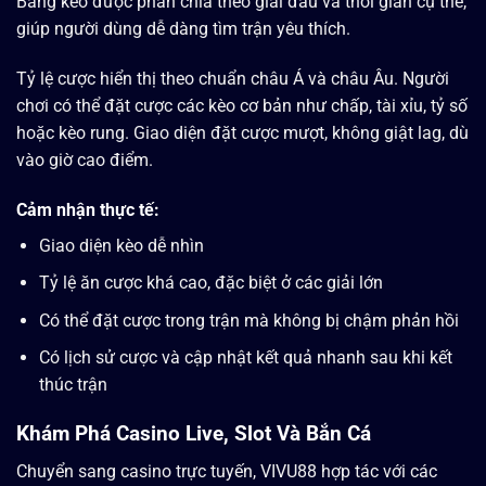
Bảng kèo được phân chia theo giải đấu và thời gian cụ thể,
giúp người dùng dễ dàng tìm trận yêu thích.
Tỷ lệ cược hiển thị theo chuẩn châu Á và châu Âu. Người
chơi có thể đặt cược các kèo cơ bản như chấp, tài xỉu, tỷ số
hoặc kèo rung. Giao diện đặt cược mượt, không giật lag, dù
vào giờ cao điểm.
Cảm nhận thực tế:
Giao diện kèo dễ nhìn
Tỷ lệ ăn cược khá cao, đặc biệt ở các giải lớn
Có thể đặt cược trong trận mà không bị chậm phản hồi
Có lịch sử cược và cập nhật kết quả nhanh sau khi kết
thúc trận
Khám Phá Casino Live, Slot Và Bắn Cá
Chuyển sang casino trực tuyến, VIVU88 hợp tác với các