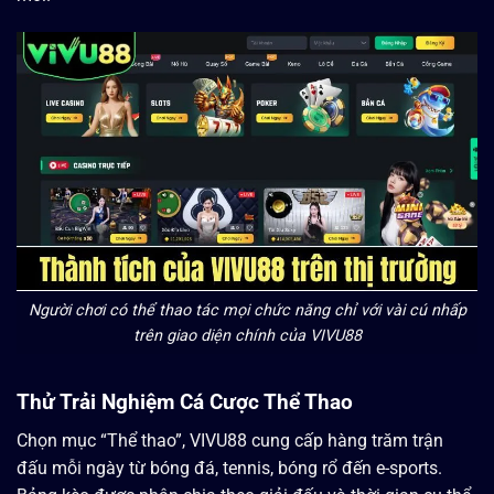
Người chơi có thể thao tác mọi chức năng chỉ với vài cú nhấp
trên giao diện chính của VIVU88
Thử Trải Nghiệm Cá Cược Thể Thao
Chọn mục “Thể thao”, VIVU88 cung cấp hàng trăm trận
đấu mỗi ngày từ bóng đá, tennis, bóng rổ đến e-sports.