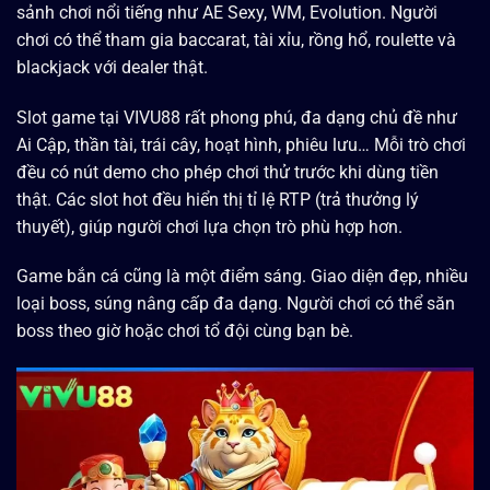
sảnh chơi nổi tiếng như AE Sexy, WM, Evolution. Người
chơi có thể tham gia baccarat, tài xỉu, rồng hổ, roulette và
blackjack với dealer thật.
Slot game tại VIVU88 rất phong phú, đa dạng chủ đề như
Ai Cập, thần tài, trái cây, hoạt hình, phiêu lưu… Mỗi trò chơi
đều có nút demo cho phép chơi thử trước khi dùng tiền
thật. Các slot hot đều hiển thị tỉ lệ RTP (trả thưởng lý
thuyết), giúp người chơi lựa chọn trò phù hợp hơn.
Game bắn cá cũng là một điểm sáng. Giao diện đẹp, nhiều
loại boss, súng nâng cấp đa dạng. Người chơi có thể săn
boss theo giờ hoặc chơi tổ đội cùng bạn bè.